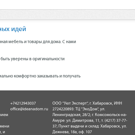
ных идей
нная мебель и товары для дома. С нами
е быть уверены в оригинальности
мально комфортно заказывать и получать
+74212943037
ООО "Уют Эксперт", г. Хабаровск, ИНН
office@ideanadom.ru
2724220893: ТЦ "ЭкоДом", ул.
нием
Ленинградская, 28/2; г. Комсомольск-на-
Амуре: ул. Димитрова, 11, т. (4217) 37-77-
имени
37; Пункт выдачи и склад: Хабаровск, ул.
, и
Дежнева, 18а, оф. 107