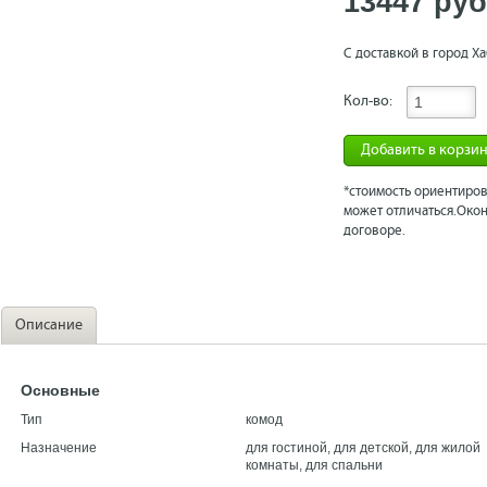
13447 рyб
С доставкой в город Ха
Кол-во:
Добавить в корзи
*стоимость ориентиров
может отличаться.Окон
договоре.
Описание
Основные
Тип
комод
Назначение
для гостиной, для детской, для жилой
комнаты, для спальни