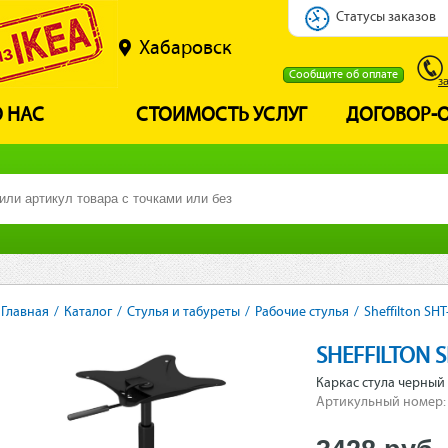
Статусы заказов
Хабаровск
Сообщите об оплате
з
 НАС
СТОИМОСТЬ УСЛУГ
ДОГОВОР-
Главная
/
Каталог
/
Стулья и табуреты
/
Рабочие стулья
/
Sheffilton SH
SHEFFILTON 
Каркас стула черный
Артикульный номер: